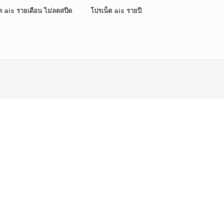
ต ais รายเดือน ไม่ลดสปีด
โปรเน็ต ais รายปี