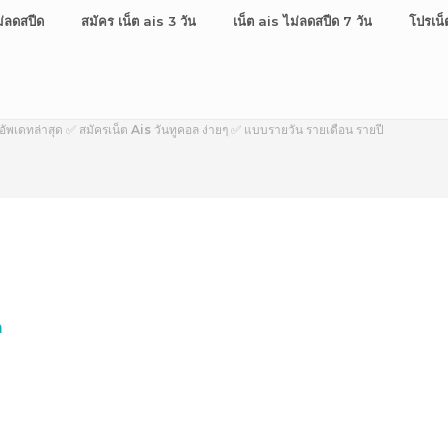
ม่ลดสปีด
สมัคร เน็ต ais 3 วัน
เน็ต ais ไม่ลดสปีด 7 วัน
โปรเน็
อัพเดทล่าสุด ✅ สมัครเน็ต Ais วันทูคอล ง่ายๆ ✅ แบบรายวัน รายเดือน รายปี
m