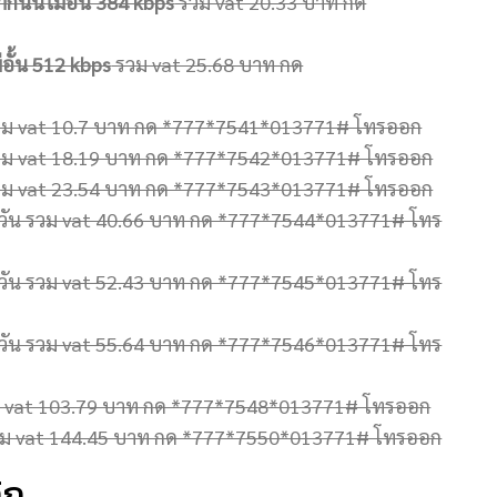
กนั้นไม่อั้น 384 kbps
รวม vat 20.33 บาท กด
่อั้น 512 kbps
รวม vat 25.68 บาท กด
น รวม vat 10.7 บาท กด *777*7541*013771# โทรออก
น รวม vat 18.19 บาท กด *777*7542*013771# โทรออก
น รวม vat 23.54 บาท กด *777*7543*013771# โทรออก
1 วัน รวม vat 40.66 บาท กด *777*7544*013771# โทร
1 วัน รวม vat 52.43 บาท กด *777*7545*013771# โทร
1 วัน รวม vat 55.64 บาท กด *777*7546*013771# โทร
 รวม vat 103.79 บาท กด *777*7548*013771# โทรออก
น รวม vat 144.45 บาท กด *777*7550*013771# โทรออก
ิก