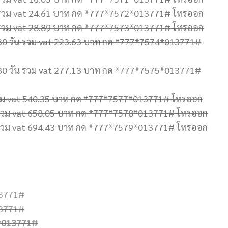
ัน รวม vat 24.61 บาท กด *777*7572*013771# โทรออก
ัน รวม vat 28.89 บาท กด *777*7573*013771# โทรออก
B 30 วัน รวม vat 223.63 บาท กด *777*7574*013771#
B 30 วัน รวม vat 277.13 บาท กด *777*7575*013771#
น รวม vat 540.35 บาท กด *777*7577*013771# โทรออก
ัน รวม vat 658.05 บาท กด *777*7578*013771# โทรออก
ัน รวม vat 694.43 บาท กด *777*7579*013771# โทรออก
3771#
3771#
*013771#