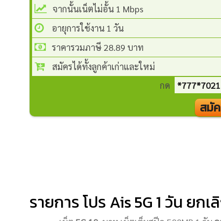
จากนั้นเน็ตไม่อั้น 1 Mbps
อายุการใช้งาน 1 วัน
ราคารวมภาษี 28.89 บาท
สมัครได้ทั้งลูกค้าเก่าและใหม่
กด
*777*702
สมั
รายการ โปร Ais 5G 1 วัน ยกเล