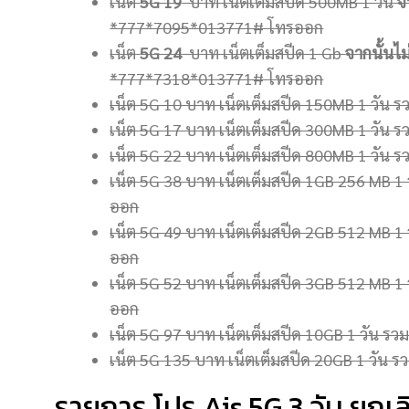
เน็ต
5G 19
บาท เน็ตเต็มสปีด 500MB 1 วัน
จา
*777*7095*013771# โทรออก
เน็ต
5G 24
บาท เน็ตเต็มสปีด 1 Gb
จากนั้นไม
*777*7318*013771# โทรออก
เน็ต 5G 10 บาท เน็ตเต็มสปีด 150MB 1 วั
เน็ต 5G 17 บาท เน็ตเต็มสปีด 300MB 1 วั
เน็ต 5G 22 บาท เน็ตเต็มสปีด 800MB 1 วั
เน็ต 5G 38 บาท เน็ตเต็มสปีด 1GB 256 MB 
ออก
เน็ต 5G 49 บาท เน็ตเต็มสปีด 2GB 512 MB 
ออก
เน็ต 5G 52 บาท เน็ตเต็มสปีด 3GB 512 MB 
ออก
เน็ต 5G 97 บาท เน็ตเต็มสปีด 10GB 1 วัน
เน็ต 5G 135 บาท เน็ตเต็มสปีด 20GB 1 วั
รายการ โปร Ais 5G 3 วัน ยกเล