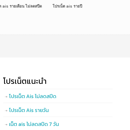
ต ais รายเดือน ไม่ลดสปีด
โปรเน็ต ais รายปี
โปรเน็ตแนะนำ
โปรเน็ต Ais ไม่ลดสปีด
โปรเน็ต Ais รายวัน
เน็ต ais ไม่ลดสปีด 7 วัน