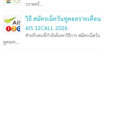
บรายครั...
วิธี สมัครเน็ตวันทูคอลรายเดือน
AIS 12CALL 2026
สำหรับคนที่กำลังค้นหาวิธีการ สมัครเน็ตวัน
ทูคอลร...