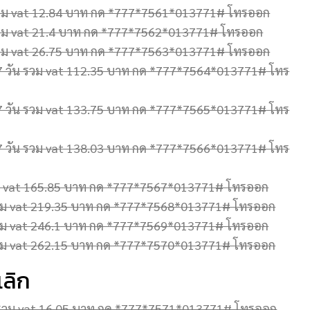
น รวม vat 12.84 บาท กด *777*7561*013771# โทรออก
น รวม vat 21.4 บาท กด *777*7562*013771# โทรออก
น รวม vat 26.75 บาท กด *777*7563*013771# โทรออก
 7 วัน รวม vat 112.35 บาท กด *777*7564*013771# โทร
 7 วัน รวม vat 133.75 บาท กด *777*7565*013771# โทร
 7 วัน รวม vat 138.03 บาท กด *777*7566*013771# โทร
 รวม vat 165.85 บาท กด *777*7567*013771# โทรออก
น รวม vat 219.35 บาท กด *777*7568*013771# โทรออก
น รวม vat 246.1 บาท กด *777*7569*013771# โทรออก
น รวม vat 262.15 บาท กด *777*7570*013771# โทรออก
เลิก
ัน รวม vat 16.05 บาท กด *777*7571*013771# โทรออก