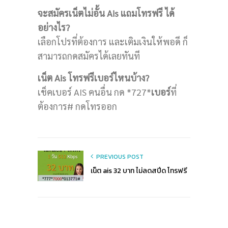
จะสมัครเน็ตไม่อั้น Ais แถมโทรฟรี ได้
อย่างไร?
เลือกโปรที่ต้องการ และเติมเงินให้พอดี ก็
สามารถกดสมัครได้เลยทันที
เน็ต Ais โทรฟรีเบอร์ไหนบ้าง?
เช็คเบอร์ AIS คนอื่น กด *727*
เบอร์
ที่
ต้องการ# กดโทรออก
PREVIOUS POST
เน็ต ais 32 บาท ไม่ลดสปีด โทรฟรี