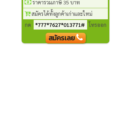
ราคารวมภาษี 35 บาท
สมัครได้ทั้งลูกค้าเก่าและใหม่
กด
*777*7627*013771#
โทรออก
สมัครเลย
45 บาท / 1 วัน
เน็ตความเร็ว 6
Mbps
เน็ตไม่อั้น ไม่ลดสปีด
อายุการใช้งาน 1 วัน
ราคารวมภาษี 48.15 บาท
สมัครได้ทั้งลูกค้าเก่าและใหม่