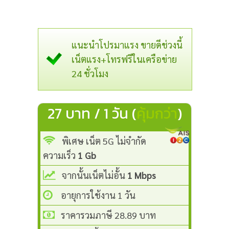
แนะนำโปรมาแรง ขายดีช่วงนี้
เน็ตแรง+โทรฟรีในเครือข่าย
24 ชั่วโมง
27 บาท / 1 วัน (
คุ้มกว่า
)
พิเศษ เน็ต 5G ไม่จำกัด
ความเร็ว
1 Gb
จากนั้นเน็ตไม่อั้น
1 Mbps
อายุการใช้งาน 1 วัน
ราคารวมภาษี 28.89 บาท