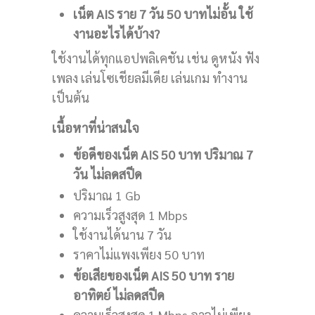
เน็ต AIS ราย 7 วัน 50 บาทไม่อั้น ใช้
งานอะไรได้บ้าง?
ใช้งานได้ทุกแอปพลิเคชัน เช่น ดูหนัง ฟัง
เพลง เล่นโซเชียลมีเดีย เล่นเกม ทำงาน
เป็นต้น
เนื้อหาที่น่าสนใจ
ข้อดีของเน็ต AIS 50 บาท ปริมาณ 7
วัน ไม่ลดสปีด
ปริมาณ 1 Gb
ความเร็วสูงสุด 1 Mbps
ใช้งานได้นาน 7 วัน
ราคาไม่แพงเพียง 50 บาท
ข้อเสียของเน็ต AIS 50 บาท ราย
อาทิตย์ ไม่ลดสปีด
ความเร็วสูงสุด 1 Mbps อาจไม่เพียง