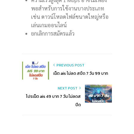
พอสำหรับการใช้งานบางประเภท
เช่น ดาวน์โหลดไฟล์ขนาดใหญ่หรือ
เล่นเกมออนไลน์
ยกเลิกการสมัครแล้ว
PREVIOUS POST
เน็ต ais ไม่ลด สปีด 7 วัน 99 บาท
NEXT POST
โปรเน็ต ais 49 บาท 7 วัน ไม่ลดส
ปีด