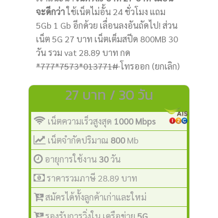
จะดีกว่า
ใช้เน็ตไม่อั้น 24 ชั่วโมง แถม
5Gb 1 Gb อีกด้วย เลื่อนลงอันถัดไป! ส่วน
เน็ต 5G 27 บาท เน็ตเต็มสปีด 800MB 30
วัน รวม vat 28.89 บาท กด
*777*7573*013771#
โทรออก (ยกเลิก)
27 บาท / 30 วัน
เน็ตความเร็วสูงสุด
1000 Mbps
เน็ตจำกัดปริมาณ
800
Mb
อายุการใช้งาน
30
วัน
ราคารวมภาษี 28.89 บาท
สมัครได้ทั้งลูกค้าเก่าและใหม่
รองรับการวิ่งใน เครือข่าย
5G