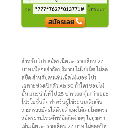
กด
*777*7627*013771#
โทรออก
สมัครเลย
สำหรับ โปร สมัครเน็ต ais รายเดือน 27
บาท เน็ตจะจำกัดปริมาณ ไม่ใช่เน็ต ไม่ลด
สปีด สำหรับคนเล่นเน็ตไม่เยอะ โปร
เฉพาะช่วงเปิดตัว Ais 5G ถ้าใครชอบไม่
อั้น แนะนำให้ไป 25 บาทเลย คุ้มกว่าเยอะ
โปรโมชั่นดีๆ สำหรับผู้ใช้ระบบเติมเงิน
สามารถสมัครได้ด้วยตัวเองได้เลยโดยตรง
สมัครผ่านโทรศัพท์มือถือง่ายๆ ไม่ยุ่งยาก
เล่นเน็ต ais รายเดือน 27 บาท ไม่ลดสปีด