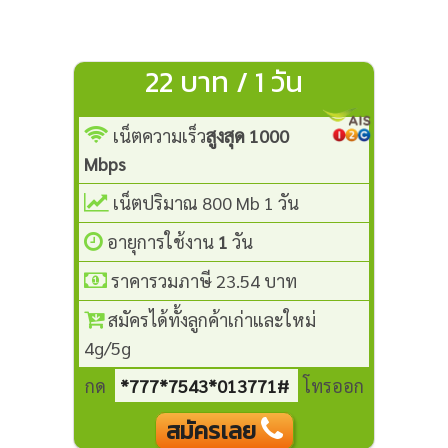
22 บาท / 1 วัน
เน็ตความเร็ว
สูงสุด 1000
Mbps
เน็ตปริมาณ 800 Mb 1 วัน
อายุการใช้งาน
1
วัน
ราคารวมภาษี 23.54 บาท
สมัครได้ทั้งลูกค้าเก่าและใหม่
4g/5g
กด
*777*7543*013771#
โทรออก
สมัครเลย