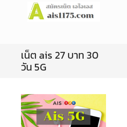
เน็ต ais 27 บาท 30
วัน 5G