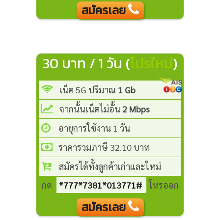
สมัครเลย
30 บาท / 1 วัน (
โปรใหม่
)
เน็ต 5G ปริมาณ
1 Gb
จากนั้นเน็ตไม่อั้น
2 Mbps
อายุการใช้งาน 1 วัน
ราคารวมภาษี 32.10 บาท
สมัครได้ทั้งลูกค้าเก่าและใหม่
กด
*777*7381*013771#
โทรออก
สมัครเลย