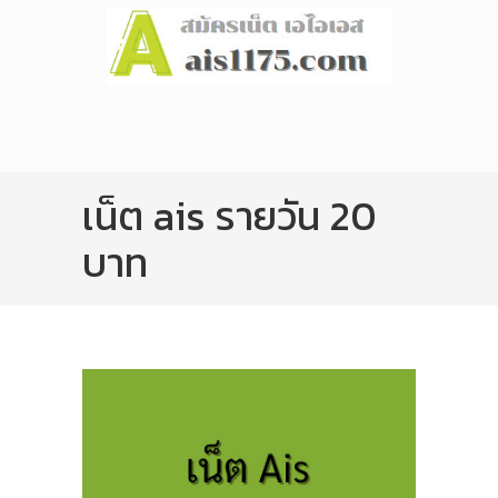
เน็ต ais รายวัน 20
บาท