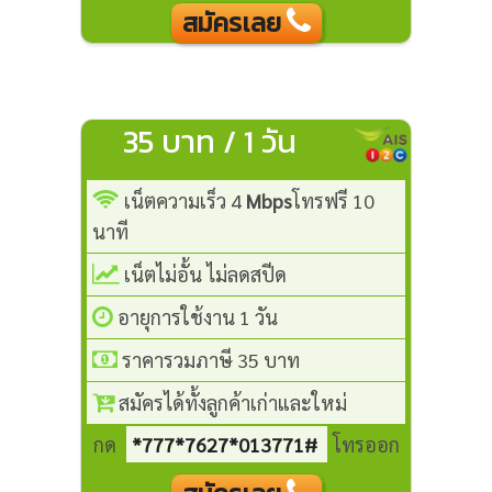
สมัครเลย
35 บาท / 1 วัน
เน็ตความเร็ว 4
Mbps
โทรฟรี 10
นาที
เน็ตไม่อั้น ไม่ลดสปีด
อายุการใช้งาน 1 วัน
ราคารวมภาษี 35 บาท
สมัครได้ทั้งลูกค้าเก่าและใหม่
กด
*777*7627*013771#
โทรออก