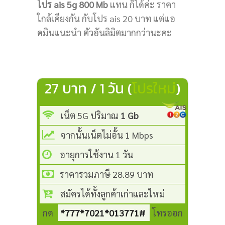
โปร ais 5g 800 Mb
แทน ก็ได้ค่ะ ราคา
ใกล้เคียงกัน กับโปร ais 20 บาท แต่แอ
ดมินแนะนำ ตัวอันลิมิตมากกว่านะคะ
27 บาท / 1 วัน (
โปรใหม่
)
เน็ต 5G ปริมาณ
1 Gb
จากนั้นเน็ตไม่อั้น 1 Mbps
อายุการใช้งาน 1 วัน
ราคารวมภาษี 28.89 บาท
สมัครได้ทั้งลูกค้าเก่าและใหม่
กด
*777*7021*013771#
โทรออก